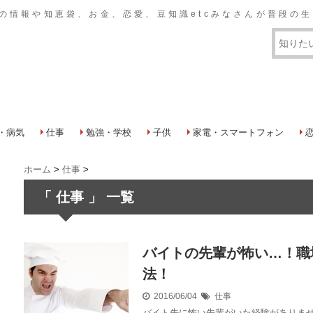
おいての情報や知恵袋、お金、恋愛、豆知識etcみなさんが普段
・病気
仕事
勉強・学校
子供
家電・スマートフォン
ホーム
>
仕事
>
「 仕事 」 一覧
バイトの先輩が怖い…！職
法！
2016/06/04
仕事
バイト先に怖い先輩がいた経験がありません