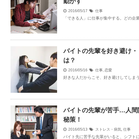
動かす
2016/05/17
仕事
「できる人」に仕事が集中する。どの企業で
バイトの先輩を好き避け・
は？
2016/05/16
仕事
,
恋愛
好きな人だからこそ、好き避けしてしまうと
バイトの先輩が苦手…人間
秘策！
2016/05/13
ストレス・病気
,
仕事
バイト先に苦手な先輩がいると、シフトに入