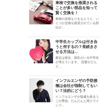
車検で交換を推奨される
ことが多い部品を知って
賢く交換を！
車検の見積もりをもらうと、い
くつか交換を推奨されている部
位が...
中学生カップルは付き合
うと何するの？長続きさ
せる方法は…
最近は彼女、彼氏がいる中学生
が増えています。 恋愛がどん
ど...
インフルエンザの予防接
種は会社が強制してもい
い？法的にどう？
インフルエンザが猛威を振るう
この季節。だんだんと周りでイ
ンフ...