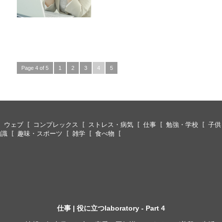
Page 4 of 5
1
2
3
4
5
ウェブ
コンプレックス
ストレス・病気
仕事
勉強・学校
子供
知識
趣味・スポーツ
雑学
食べ物
仕事 | 役に立つlaboratory - Part 4