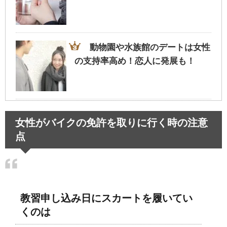
動物園や水族館のデートは女性
の支持率高め！恋人に発展も！
旦那が飲み会で連絡なし…イラ
女性がバイクの免許を取りに行く時の注意
イラせず過ごすための考え方とは
点
肩の脱臼の治療法～正しい肩の
入れ方と自己流で行う危険性～
教習申し込み日にスカートを履いてい
くのは