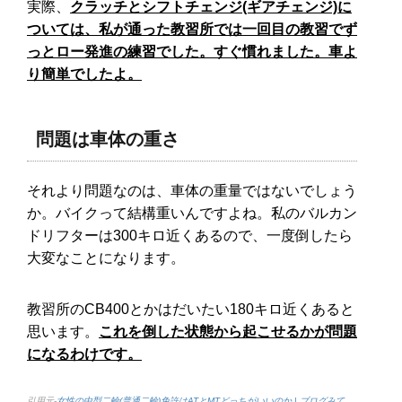
実際、
クラッチとシフトチェンジ(ギアチェンジ)に
ついては、私が通った教習所では一回目の教習でず
っとロー発進の練習でした。すぐ慣れました。車よ
り簡単でしたよ。
問題は車体の重さ
それより問題なのは、車体の重量ではないでしょう
か。バイクって結構重いんですよね。私のバルカン
ドリフターは300キロ近くあるので、一度倒したら
大変なことになります。
教習所のCB400とかはだいたい180キロ近くあると
思います。
これを倒した状態から起こせるかが問題
になるわけです。
引用元-
女性の中型二輪(普通二輪)免許はATとMTどっちがいいのか | ブログみて