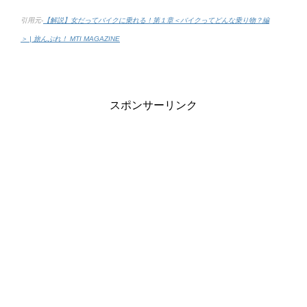
引用元-
【解説】女だってバイクに乗れる！第１章＜バイクってどんな乗り物？編
＞ | 旅んぷれ！ MTI MAGAZINE
スポンサーリンク