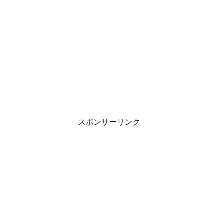
旦那の家事が雑すぎる…妻が抱える悩みと
上手に伝える対処法
職場の雰囲気がゆるいと目標達成しない？
管理職の方は再確認を
スポンサーリンク
中学生の子供が付き合う事に対する親の見
守り方と対応は？
インフルエンザに感染したら会社に報告し
ないといけないの？