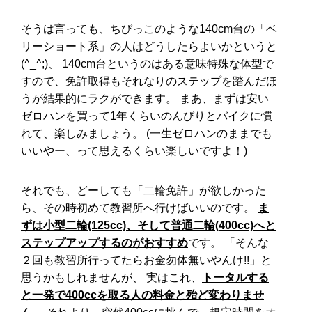
血液検査の結果は病院ですぐわか
る？血液検査のあれこれ！
そうは言っても、ちびっこのような140cm台の「ベ
リーショート系」の人はどうしたらよいかというと
(^_^;)、 140cm台というのはある意味特殊な体型で
すので、免許取得もそれなりのステップを踏んだほ
うが結果的にラクができます。 まあ、まずは安い
ゼロハンを買って1年くらいのんびりとバイクに慣
れて、楽しみましょう。 (一生ゼロハンのままでも
いいやー、って思えるくらい楽しいですよ！)
それでも、どーしても「二輪免許」が欲しかった
ら、その時初めて教習所へ行けばいいのです。
ま
ずは小型二輪(125cc)、そして普通二輪(400cc)へと
ステップアップするのがおすすめ
です。 「そんな
２回も教習所行ってたらお金勿体無いやんけ!!」と
思うかもしれませんが、 実はこれ、
トータルする
と一発で400ccを取る人の料金と殆ど変わりませ