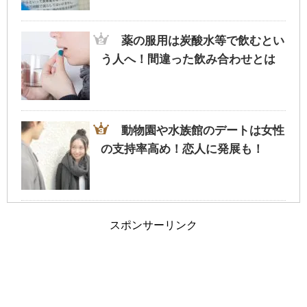
旦那が家事にうるさい！夫婦円満に過ごす
為のポイントとは？
薬の服用は炭酸水等で飲むとい
う人へ！間違った飲み合わせとは
車の免許証の取得を履歴書に書くか迷った
ら・・迷わず記載を
動物園や水族館のデートは女性
の支持率高め！恋人に発展も！
夫婦の旅行に車中泊という選択も！？ホテ
ルではない非日常
旦那が飲み会で連絡なし…イラ
スポンサーリンク
イラせず過ごすための考え方とは
旦那と離婚したい…ブログを参考に今の自
分と比較してみては…