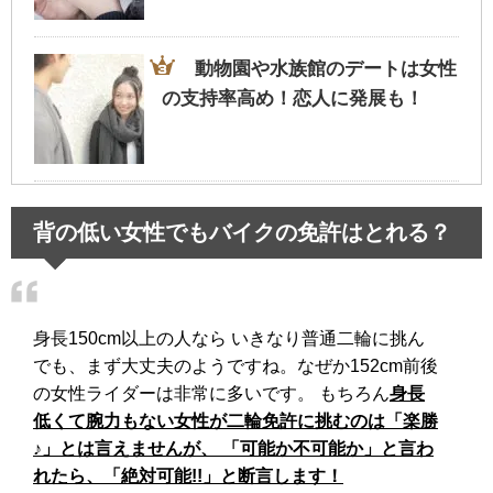
動物園や水族館のデートは女性
の支持率高め！恋人に発展も！
旦那が飲み会で連絡なし…イラ
背の低い女性でもバイクの免許はとれる？
イラせず過ごすための考え方とは
身長150cm以上の人なら いきなり普通二輪に挑ん
肩の脱臼の治療法～正しい肩の
でも、まず大丈夫のようですね。なぜか152cm前後
入れ方と自己流で行う危険性～
の女性ライダーは非常に多いです。 もちろん
身長
低くて腕力もない女性が二輪免許に挑むのは「楽勝
♪」とは言えませんが、 「可能か不可能か」と言わ
れたら、「絶対可能!!」と断言します！