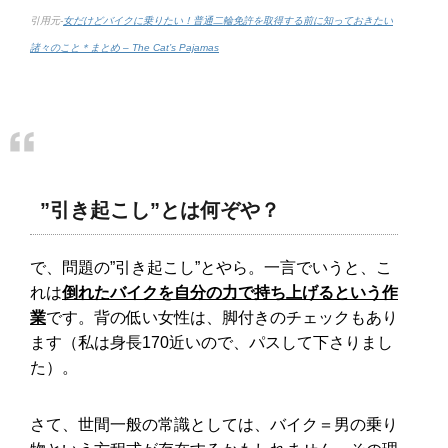
引用元-
女だけどバイクに乗りたい！普通二輪免許を取得する前に知っておきたい
諸々のこと＊まとめ – The Cat’s Pajamas
”引き起こし”とは何ぞや？
で、問題の”引き起こし”とやら。一言でいうと、こ
れは
倒れたバイクを自分の力で持ち上げるという作
業
です。背の低い女性は、脚付きのチェックもあり
ます（私は身長170近いので、パスして下さりまし
た）。
さて、世間一般の常識としては、バイク＝男の乗り