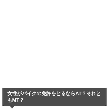
肩の脱臼の治療法～正しい肩の
入れ方と自己流で行う危険性～
中学生のスマホ依存～取り上げることで生
じる悪影響とは…
血液検査の結果は病院ですぐわか
る？血液検査のあれこれ！
髪が茶色いのは生まれつき！困った偏見あ
るあると悲しい経験
運転が下手な人は教習所を卒業できる？教
習所話のあれこれ
女性がバイクの免許をとるならAT？それと
もMT？