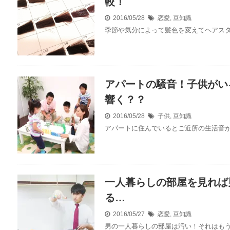
較！
2016/05/28
恋愛
,
豆知識
季節や気分によって髪色を変えてヘアスタイ
アパートの騒音！子供がい
響く？？
2016/05/28
子供
,
豆知識
アパートに住んでいるとご近所の生活音が気
一人暮らしの部屋を見れば
る…
2016/05/27
恋愛
,
豆知識
男の一人暮らしの部屋は汚い！それはもう過