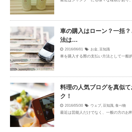
車の購入はローン？一括？
法は…
2016/06/01
お金
,
豆知識
車を購入する際の支払い方法として一般的な
料理の人気ブログを真似て
ク！
2016/05/30
ウェブ
,
豆知識
,
食べ物
最近は芸能人だけでなく、一般の方のお料理