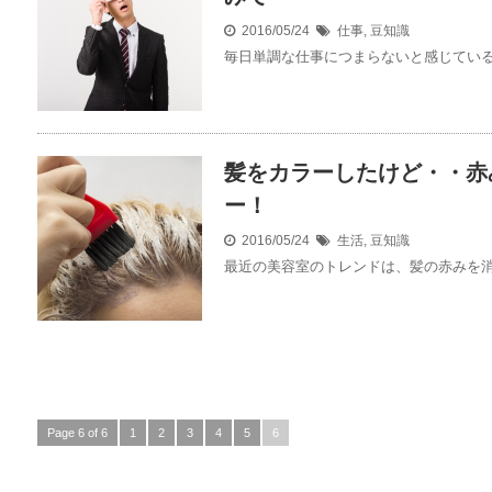
2016/05/24
仕事
,
豆知識
毎日単調な仕事につまらないと感じている人
髪をカラーしたけど・・赤
ー！
2016/05/24
生活
,
豆知識
最近の美容室のトレンドは、髪の赤みを消す
Page 6 of 6
1
2
3
4
5
6