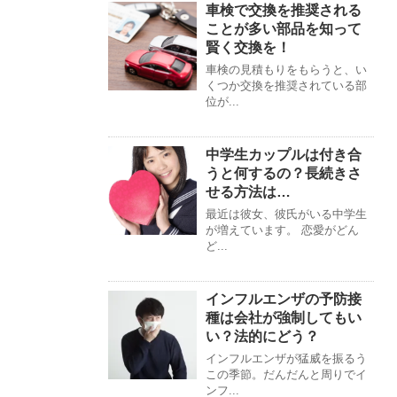
車検で交換を推奨される
ことが多い部品を知って
賢く交換を！
車検の見積もりをもらうと、い
くつか交換を推奨されている部
位が...
中学生カップルは付き合
うと何するの？長続きさ
せる方法は…
最近は彼女、彼氏がいる中学生
が増えています。 恋愛がどん
ど...
インフルエンザの予防接
種は会社が強制してもい
い？法的にどう？
インフルエンザが猛威を振るう
この季節。だんだんと周りでイ
ンフ...