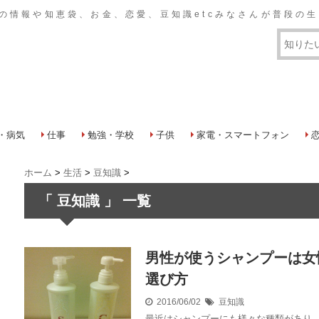
おいての情報や知恵袋、お金、恋愛、豆知識etcみなさんが普段
・病気
仕事
勉強・学校
子供
家電・スマートフォン
ホーム
>
生活
>
豆知識
>
「 豆知識 」 一覧
男性が使うシャンプーは女
選び方
2016/06/02
豆知識
最近はシャンプーにも様々な種類があり、男