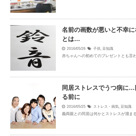
名前の画数が悪いと不幸に
とは…
2016/05/26
子供
,
豆知識
赤ちゃんへの初めてのプレゼントとも言われ
同居ストレスでうつ病に…
る前に
2016/05/25
ストレス・病気
,
豆知識
義両親との同居は何かとストレスが溜まるも