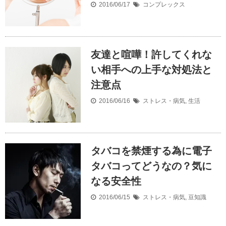
2016/06/17
コンプレックス
友達と喧嘩！許してくれな
い相手への上手な対処法と
注意点
2016/06/16
ストレス・病気
,
生活
タバコを禁煙する為に電子
タバコってどうなの？気に
なる安全性
2016/06/15
ストレス・病気
,
豆知識