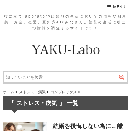
MENU
役に立つlaboratoryは普段の生活においての情報や知恵
袋、お金、恋愛、豆知識etcみなさんが普段の生活に役立
つ情報を調査するサイトです！
ホーム
>
ストレス・病気
>
コンプレックス
>
「 ストレス・病気 」 一覧
結婚を後悔しない為に…離