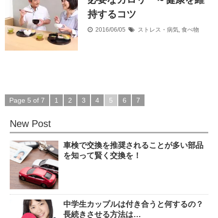
持するコツ
2016/06/05
ストレス・病気
,
食べ物
Page 5 of 7
1
2
3
4
5
6
7
New Post
車検で交換を推奨されることが多い部品
を知って賢く交換を！
中学生カップルは付き合うと何するの？
長続きさせる方法は…