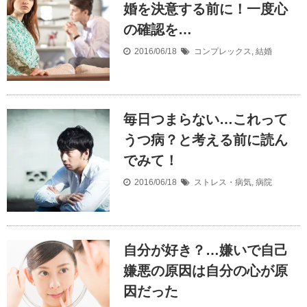
婚を決意する前に！一度心
の確認を…
2016/06/18
コンプレックス
,
結婚
毎日つまらない…これって
うつ病？と考える前に読ん
でみて！
2016/06/18
ストレス・病気
,
病院
自分が好き？…嫌いで自己
嫌悪の原因は自分の心が原
因だった