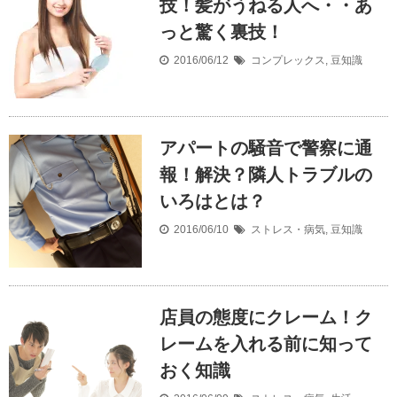
技！髪がうねる人へ・・あ
っと驚く裏技！
2016/06/12
コンプレックス
,
豆知識
アパートの騒音で警察に通
報！解決？隣人トラブルの
いろはとは？
2016/06/10
ストレス・病気
,
豆知識
店員の態度にクレーム！ク
レームを入れる前に知って
おく知識