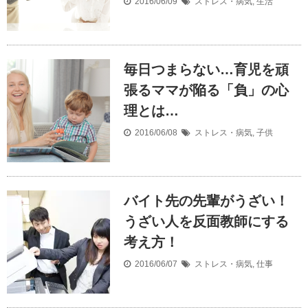
2016/06/09
ストレス・病気
,
生活
毎日つまらない…育児を頑
張るママが陥る「負」の心
理とは…
2016/06/08
ストレス・病気
,
子供
バイト先の先輩がうざい！
うざい人を反面教師にする
考え方！
2016/06/07
ストレス・病気
,
仕事