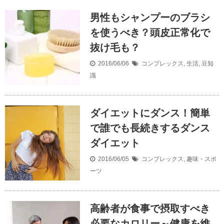
男性もシャンプーのブラシ
を使うべき？頭皮正常化で
抜け毛も？
2016/06/06
コンプレックス
,
生活
,
豆知
識
ダイエットにダンス！簡単
で誰でも長続きするダンス
ダイエット
2016/06/05
コンプレックス
,
趣味・スポ
ーツ
高齢者が食事で摂取すべき
必要なカロリー～健康を維