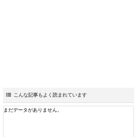
中学生の部活の弁当は栄養も大事だがスタ
ミナを重視！な理由
結婚が20年を超える夫婦の離婚が増加…そ
の中身と実態とは？
こんな記事もよく読まれています
会社の規模より一人当たりの売上!?生き残
まだデータがありません。
る為に重要な人間力