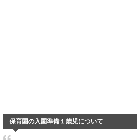
中学生のスマホ依存～取り上げることで生
じる悪影響とは…
髪が茶色いのは生まれつき！困った偏見あ
るあると悲しい経験
運転が下手な人は教習所を卒業できる？教
習所話のあれこれ
保育園の入園準備１歳児について