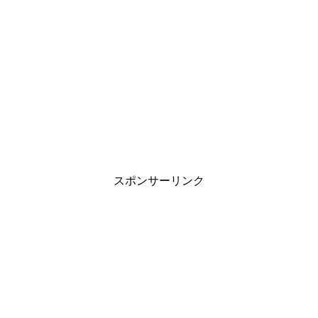
旦那の家事が雑すぎる…妻が抱える悩みと
上手に伝える対処法
職場の雰囲気がゆるいと目標達成しない？
管理職の方は再確認を
スポンサーリンク
中学生の子供が付き合う事に対する親の見
守り方と対応は？
インフルエンザに感染したら会社に報告し
ないといけないの？