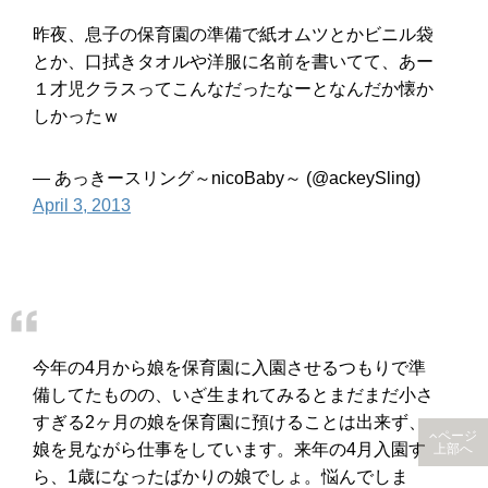
昨夜、息子の保育園の準備で紙オムツとかビニル袋
とか、口拭きタオルや洋服に名前を書いてて、あー
１才児クラスってこんなだったなーとなんだか懐か
しかったｗ
— あっきースリング～nicoBaby～ (@ackeySling)
April 3, 2013
今年の4月から娘を保育園に入園させるつもりで準
備してたものの、いざ生まれてみるとまだまだ小さ
すぎる2ヶ月の娘を保育園に預けることは出来ず、
ページ
娘を見ながら仕事をしています。来年の4月入園す
上部へ
ら、1歳になったばかりの娘でしょ。悩んでしま