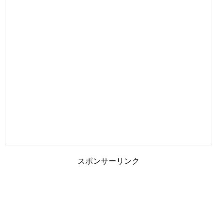
旦那が家事にうるさい！夫婦円満に過ごす
為のポイントとは？
車の免許証の取得を履歴書に書くか迷った
ら・・迷わず記載を
夫婦の旅行に車中泊という選択も！？ホテ
ルではない非日常
スポンサーリンク
旦那と離婚したい…ブログを参考に今の自
分と比較してみては…