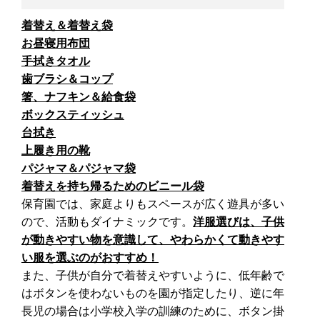
着替え＆着替え袋
お昼寝用布団
手拭きタオル
歯ブラシ＆コップ
箸、ナフキン＆給食袋
ボックスティッシュ
台拭き
上履き用の靴
パジャマ＆パジャマ袋
着替えを持ち帰るためのビニール袋
保育園では、家庭よりもスペースが広く遊具が多い
ので、活動もダイナミックです。
洋服選びは、子供
が動きやすい物を意識して、やわらかくて動きやす
い服を選ぶのがおすすめ！
また、子供が自分で着替えやすいように、低年齢で
はボタンを使わないものを園が指定したり、逆に年
長児の場合は小学校入学の訓練のために、ボタン掛