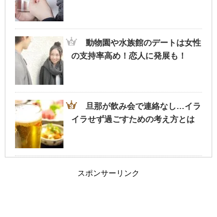
旦那が家事にうるさい！夫婦円満に過ごす
為のポイントとは？
動物園や水族館のデートは女性
の支持率高め！恋人に発展も！
車の免許証の取得を履歴書に書くか迷った
ら・・迷わず記載を
旦那が飲み会で連絡なし…イラ
イラせず過ごすための考え方とは
夫婦の旅行に車中泊という選択も！？ホテ
ルではない非日常
血液検査の結果は病院ですぐわ
スポンサーリンク
かる？血液検査のあれこれ！
旦那と離婚したい…ブログを参考に今の自
分と比較してみては…