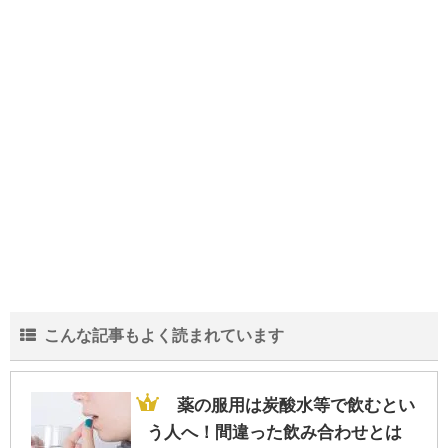
インフルエンザに感染したら会社に報告し
ないといけないの？
中学生の部活の弁当は栄養も大事だがスタ
ミナを重視！な理由
結婚が20年を超える夫婦の離婚が増加…そ
の中身と実態とは？
こんな記事もよく読まれています
会社の規模より一人当たりの売上!?生き残
る為に重要な人間力
薬の服用は炭酸水等で飲むとい
う人へ！間違った飲み合わせとは