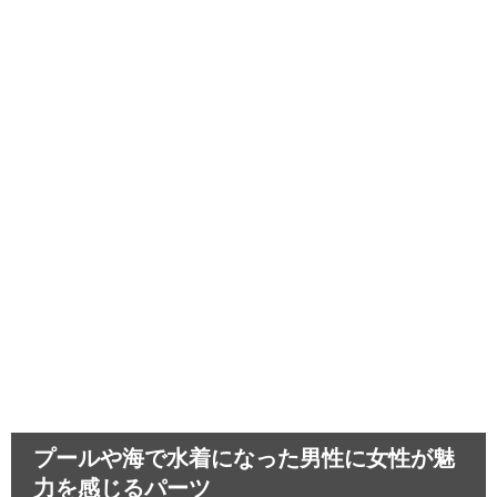
中学生のスマホ依存～取り上げることで生
じる悪影響とは…
髪が茶色いのは生まれつき！困った偏見あ
るあると悲しい経験
運転が下手な人は教習所を卒業できる？教
習所話のあれこれ
プールや海で水着になった男性に女性が魅
力を感じるパーツ