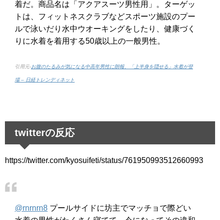
着だ。商品名は「アクアスーツ男性用」。ターゲッ
トは、フィットネスクラブなどスポーツ施設のプー
ルで泳いだり水中ウオーキングをしたり、健康づく
りに水着を着用する50歳以上の一般男性。
引用元-
お腹のたるみが気になる中高年男性に朗報、「上半身を隠せる」水着が登
場 – 日経トレンディネット
twitterの反応
https://twitter.com/kyosuifeti/status/761950993512660993
@rnrnrn8
プールサイドに坊主でマッチョで際どい