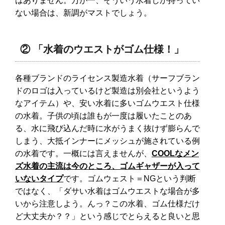
はありません。万が一、そういう水着しか持ってい
ない場合は、新調がマストでしょう。
② 「水着のウエストがゴム仕様！」
各種ブランドのライセンス製造水着（サーフブラン
ドのロゴは入っているけど製造は別会社というよう
なアイテム）や、安い水着に多いゴムウエスト仕様
の水着。子供の頃は誰もが一度は履いたことのあ
る、水に飛び込んだ時に水がうまく抜けず膨らんで
しまう、大抵インナーにメッシュが施されている例
の水着です。一概には言えませんが、
COOLなメン
ズ水着の主流は今のところ、ゴムギャザーが入って
いないタイプ
です。ゴムウェスト＝NGという判断
ではなく、「ダサい水着はゴムウエストな場合が多
いから注意しよう。んっ？この水着、ゴム仕様だけ
ど大丈夫か？？」という感じでとらえると良いと思