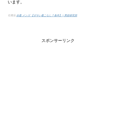
います。
引用元-
水着 メンズ 【ダサい着こなし７条件】 | 男前研究所
スポンサーリンク