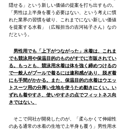
隠せる」という新しい価値の提案を打ち出すもの。
「男性は上半身を覆う必要はない、という考えに慣
れた業界の習慣を破り、これまでにない新しい価値
を提案する水着」（広報担当の吉河祐子さん）なの
だという。
男性用でも「上下がつながった」水着は、これま
でも競泳用や保温目的のものがすでに市販されてい
る。もっとも、競泳用水着は体を強く締めつけるの
で一般人がプールで着るには違和感があり、脱ぎ着
にも手間がかかる。また、保温目的の水着はウエッ
トスーツ用の分厚い生地を使うため動きにくい。い
ずれも着やすさ、使いやすさの点でフィットネス向
きではない。
そこで同社が開発したのが、「柔らかくて伸縮性
のある通常の水着の生地で上半身も覆う」男性用水