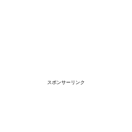
旦那の家事が雑すぎる…妻が抱える悩みと
上手に伝える対処法
職場の雰囲気がゆるいと目標達成しない？
管理職の方は再確認を
スポンサーリンク
中学生の子供が付き合う事に対する親の見
守り方と対応は？