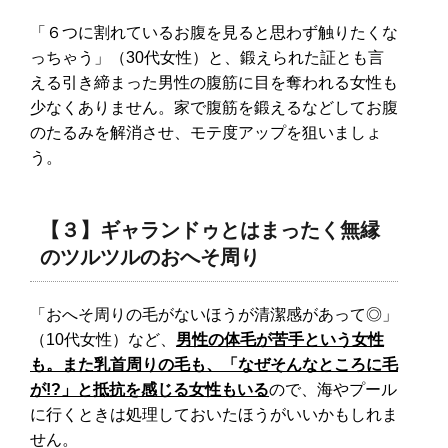
「６つに割れているお腹を見ると思わず触りたくな
っちゃう」（30代女性）と、鍛えられた証とも言
える引き締まった男性の腹筋に目を奪われる女性も
少なくありません。家で腹筋を鍛えるなどしてお腹
のたるみを解消させ、モテ度アップを狙いましょ
う。
【３】ギャランドゥとはまったく無縁
のツルツルのおへそ周り
「おへそ周りの毛がないほうが清潔感があって◎」
（10代女性）など、
男性の体毛が苦手という女性
も。また乳首周りの毛も、「なぜそんなところに毛
が!?」と抵抗を感じる女性もいる
ので、海やプール
に行くときは処理しておいたほうがいいかもしれま
せん。