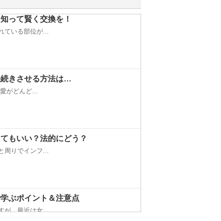
を知って賢く交換を！
ている部位が...
長続きさせる方法は…
がどんど...
してもいい？法的にどう？
周りでインフ...
で学ぶポイント＆注意点
が、最近は女...