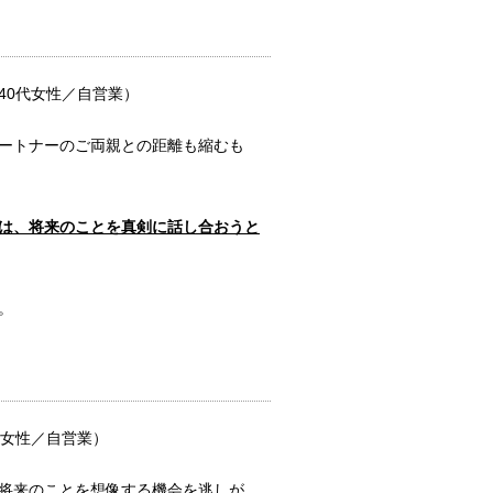
沙汰されるこ...
40代女性／自営業）
見守り方と対応は？
ートナーのご両親との距離も縮むも
も多くなりま...
は、将来のことを真剣に話し合おうと
しないといけないの？
ないという人...
。
タミナを重視！な理由
傾向にありま...
代女性／自営業）
将来のことを想像する機会を逃しが