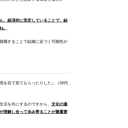
その中身と実態とは？
。 熟...
ん、経済的に安定していることで、結
ね。
就職することで結婚に近づく可能性が
残る為に重要な人間力
き残るために...
す為のポイントとは？
境を目で見てもらったりした』（30代
口うるさい旦...
生活を共にするのですから、
文化の違
たら・・迷わず記載を
いが理解し合って歩み寄ることが最重要
ことがありま...