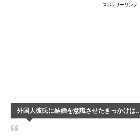
スポンサーリンク
女性でもバイクの免許は取れる？事前情
最近はバイクの免許を取得する女性が増えてきている
朝の通勤ラッシュと電車の遅延～遅れる
朝の通勤ラッシュ、遅延する電車はかなり多く、通勤
旦那の家事が雑すぎる…妻が抱える悩み
最近はイクメンなどという言葉がもてはやされ、家事
外国人彼氏に結婚を意識させたきっかけは
職場の雰囲気がゆるいと目標達成しない