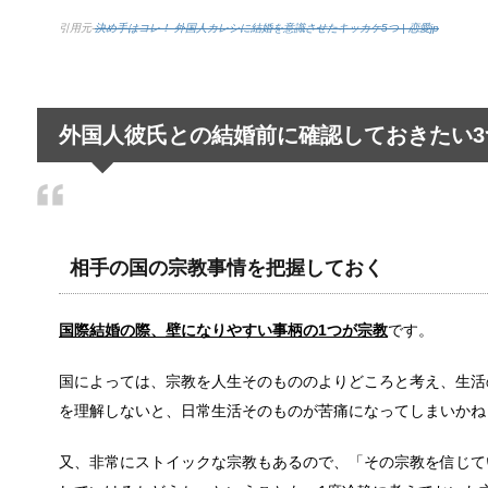
引用元-
決め手はコレ！ 外国人カレシに結婚を意識させたキッカケ5つ | 恋愛jp
夫婦の旅行に車中泊という選択も！？ホ
今、中年夫婦を中心に車中泊旅行が人気を集めています
外国人彼氏との結婚前に確認しておきたい3
旦那と離婚したい…ブログを参考に今の
旦那との離婚までの顛末を細かく書き記されたブログ
相手の国の宗教事情を把握しておく
国際結婚の際、壁になりやすい事柄の1つが宗教
中学生のスマホ依存～取り上げることで
です。
中学生にもなるとスマホを持つ子供も増えていきます。
国によっては、宗教を人生そのもののよりどころと考え、生活
を理解しないと、日常生活そのものが苦痛になってしまいかね
又、非常にストイックな宗教もあるので、「その宗教を信じて
髪が茶色いのは生まれつき！困った偏見