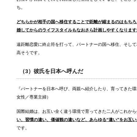
ち。
結婚が20年を超える夫婦の離婚が増加…
近年、結婚生活20年を超える夫婦の離婚が増えています
どちらかが相手の国へ移住することで距離が縮まるのはもちろ
婚してからのライフスタイルもなおさら計画しやすくなります
遠距離恋愛に終止符を打って、パートナーの国へ移住、そして
会社の規模より一人当たりの売上!?生き
高そうです。
様々な業種の大手会社が軒並み経営不振に陥る中、生
（3）彼氏を日本へ呼んだ
旦那が家事にうるさい！夫婦円満に過ご
『パートナーを日本へ呼び、両親へ紹介したり、育ってきた環
毎日家事や育児に忙しい女性にとって、家事について
女性／専業主婦）
国際結婚は、お互い全く違う環境で育ってきた二人がこれから
車の免許証の取得を履歴書に書くか迷っ
い、習慣の違い、価値観の違いなど、あらゆる“違い”をお互
車の免許証を取得していても履歴書に書くべきか迷う
です。