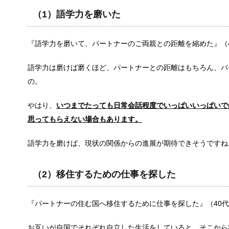
最近は会社内でのパワハラやブラック企業などが取り
（1）語学力を磨いた
『語学力を磨いて、パートナーのご両親との距離を縮めた』（
中学生の子供が付き合う事に対する親の
語学力は磨けば磨くほど、パートナーとの距離はもちろん、パ
中学生にもなると好きな人と付き合うようになること
の。
やはり、
いつまでたっても日常会話程度でいっぱいいっぱいで
インフルエンザに感染したら会社に報告
思ってもらえない場合もあります。
インフルエンザに感染した場合、それでも会社を休め
語学力を磨けば、現状の関係からの進展が期待できそうですね
（2）移住するための仕事を探した
中学生の部活の弁当は栄養も大事だがス
男の子は中学生頃になると、食事の量が一気に増える
『パートナーの住む国へ移住するために仕事を探した』（40
お互いが自国でそれぞれ自立した生活をしていると、そこから