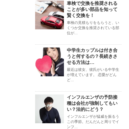
車検で交換を推奨される
ことが多い部品を知って
賢く交換を！
車検の見積もりをもらうと、い
くつか交換を推奨されている部
位が...
中学生カップルは付き合
うと何するの？長続きさ
せる方法は…
最近は彼女、彼氏がいる中学生
が増えています。 恋愛がどん
ど...
インフルエンザの予防接
種は会社が強制してもい
い？法的にどう？
インフルエンザが猛威を振るう
この季節。だんだんと周りでイ
ンフ...