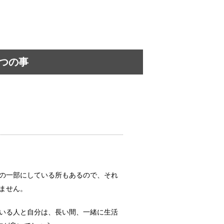
テルではない非日常
。 夫婦...
つの事
自分と比較してみては…
はたくさんあ...
生じる悪影響とは…
 そこで...
の一部にしている所もあるので、それ
ません。
いる人と自分は、長い間、一緒に生活
あるあると悲しい経験