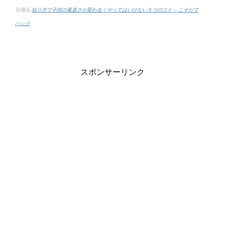
引用元-
叱り方で子供の素直さが変わる！やってはいけない５つのコト – こそだて
ハック
スポンサーリンク