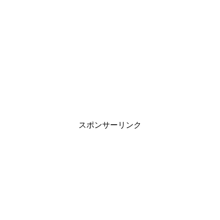
旦那の家事が雑すぎる…妻が抱える悩みと
上手に伝える対処法
職場の雰囲気がゆるいと目標達成しない？
管理職の方は再確認を
スポンサーリンク
中学生の子供が付き合う事に対する親の見
守り方と対応は？
インフルエンザに感染したら会社に報告し
ないといけないの？