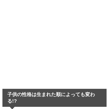
中学生のスマホ依存～取り上げることで生
じる悪影響とは…
髪が茶色いのは生まれつき！困った偏見あ
るあると悲しい経験
運転が下手な人は教習所を卒業できる？教
習所話のあれこれ
子供の性格は生まれた順によっても変わ
る!?