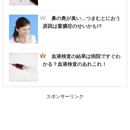
旦那が家事にうるさい！夫婦円満に過ごす
為のポイントとは？
鼻の奥が臭い…つまむとにおう
原因は蓄膿症のせいかも!?
車の免許証の取得を履歴書に書くか迷った
ら・・迷わず記載を
血液検査の結果は病院ですぐわ
かる？血液検査のあれこれ！
夫婦の旅行に車中泊という選択も！？ホテ
ルではない非日常
スポンサーリンク
旦那と離婚したい…ブログを参考に今の自
分と比較してみては…