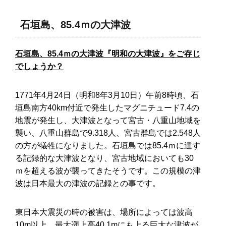
石垣島、85.4ｍの大津波
石垣島、85.4ｍの大津波『明和の大津波』をご存じ
でしょうか？
1771年4月24日（明和8年3月10日）午前8時頃、石
垣島南方40km付近で発生したマグニチュード7.4の
地震が発生し、大津波となって宮古・八重山地域を
襲い、八重山群島で9.318人、宮古群島では2.548人
の方が犠牲になりました。石垣島では85.4ｍに達す
る記録的な大津波となり、宮古地域においても30
ｍを超える波が襲ってきたそうです。この規模の津
波は日本最大の津波の記録との事です。
東日本大震災の時の被害は、場所によっては波高
10m以上、最大遡上高40.1mにも上る巨大な津波が