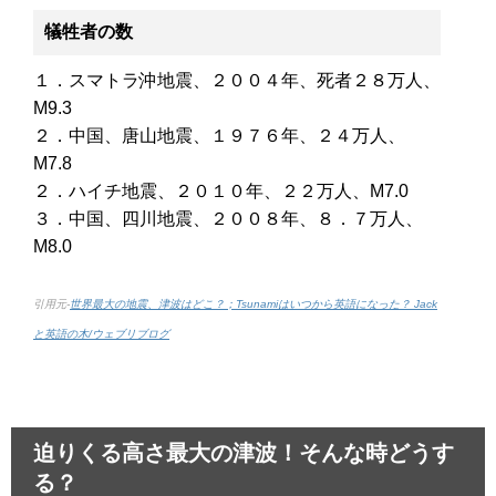
犠牲者の数
１．スマトラ沖地震、２００４年、死者２８万人、
M9.3
２．中国、唐山地震、１９７６年、２４万人、
M7.8
２．ハイチ地震、２０１０年、２２万人、M7.0
３．中国、四川地震、２００８年、８．７万人、
M8.0
引用元-
世界最大の地震、津波はどこ？；Tsunamiはいつから英語になった？ Jack
と英語の木/ウェブリブログ
迫りくる高さ最大の津波！そんな時どうす
る？