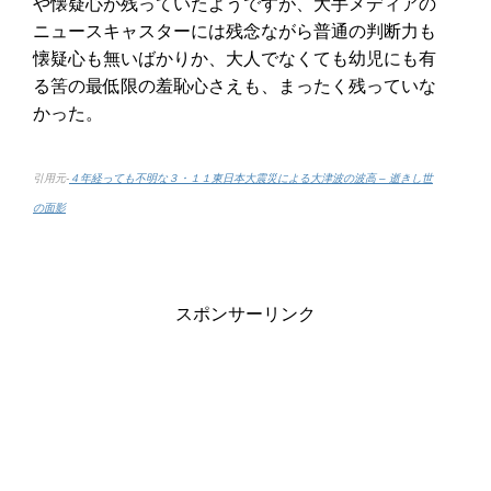
や懐疑心が残っていたようですが、大手メディアの
ニュースキャスターには残念ながら普通の判断力も
懐疑心も無いばかりか、大人でなくても幼児にも有
る筈の最低限の羞恥心さえも、まったく残っていな
かった。
引用元-
４年経っても不明な３・１１東日本大震災による大津波の波高 – 逝きし世
の面影
スポンサーリンク