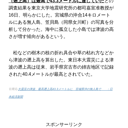
（遡上高）は最高で43.3メートルに達していた
との
調査結果を東京大学地震研究所の都司嘉宣准教授が
16日、明らかにした。宮城県の沖合14キロメート
ルにある無人島、笠貝島（同県女川町）の写真を分
析して分かった。海中に孤立した小島では津波の高
さが増す傾向があるという。
松などの樹木の枝の折れ具合や草の枯れ方などか
ら津波の遡上高を算出した。東日本大震災による津
波の遡上高は従来、岩手県宮古市の姉吉地区で記録
された40.4メートルが最高とされていた。
引用元-
大震災の津波、最高遡上高43.3メートルに 宮城県沖の無人島で ：日
本経済新聞
スポンサーリンク