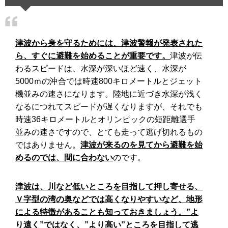
津波から身を守るためには、津波警報が発表された
ら、すぐに避難を始めることが重要です。
津波が伝
わるスピードは、水深が深いほど速く、水深が
5000ｍの沖合では時速800キロメートルとジェット
機並みの速さになります。陸地に近づき水深が浅く
なるにつれてスピードが遅くなりますが、それでも
時速36キロメートルとオリンピックの短距離選手
並みの速さですので、とても走って逃げ切れるもの
ではありません。
津波が来るのを見てから避難を始
めるのでは、間に合わない
のです。
津波は、川など低いところを目指して押し寄せる、
Ｖ字型の湾の奥などでは高くなりやすいなど、地形
による特徴があることも知っておきましょう。”よ
り遠く”ではなく、”より高い”ところを目指して逃