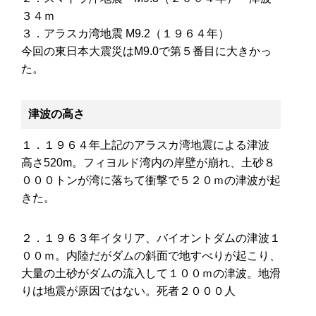
３４ｍ
３．アラスカ湾地震 M9.2（１９６４年）
今回の東日本大震災はM9.0で第５番目に大きかっ
た。
津波の高さ
１．１９６４年上記のアラスカ湾地震による津波
高さ520m。フィヨルド湾内の岸壁が崩れ、土砂８
０００トンが湾に落ちて衝撃で５２０ｍの津波が起
きた。
２．１９６３年イタリア、バイオントダムの津波１
００ｍ。内陸だがダムの斜面で地すべりが起こり、
大量の土砂がダムの流入して１００ｍの津波。地滑
りは地震が原因ではない。死者２０００人