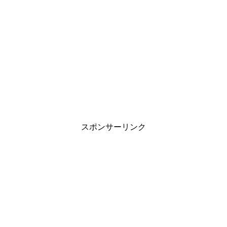
旦那の家事が雑すぎる…妻が抱える悩みと
上手に伝える対処法
職場の雰囲気がゆるいと目標達成しない？
管理職の方は再確認を
スポンサーリンク
中学生の子供が付き合う事に対する親の見
守り方と対応は？
インフルエンザに感染したら会社に報告し
ないといけないの？