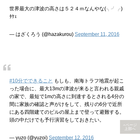
世界最大の津波の高さは５２４ｍなんやな(╮╯╭)
ﾀｹｪ
— はざくろう (@hazakurou)
September 11, 2016
#10分でできること
もしも、南海トラフ地震が起こ
った場合に、最大13mの津波が来ると言われる親戚
の家で、最短で1mの高さに到達するとされる4分の
間に家族の確認と声がけをして、残りの6分で近所
にある四階建てのビルの屋上まで登って避難する。
頭の中だけでも予行演習をしておきたい。
ページ
上部へ
— yuzo (@yuzoi)
September 12, 2016