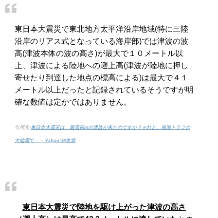
東日本大震災で東北地方太平洋沿岸地域(特に三陸
沿岸のリアス式となっている海岸部)では津波の波
高(津波本体の波の高さ)が最大で１０メートル以
上、津波による陸地への遡上高(津波が陸地に押し
寄せたり到達した地点の標高による)は最大で４１
メートル以上だったと記録されているそうですが明
確な数値は定かではありません。
引用元-
東日本大震災は、最高何mの津波が来たのですか？それと、南海トラフの
大地震で… – Yahoo!知恵袋
東日本大震災で陸地を駆け上がった津波の高さ