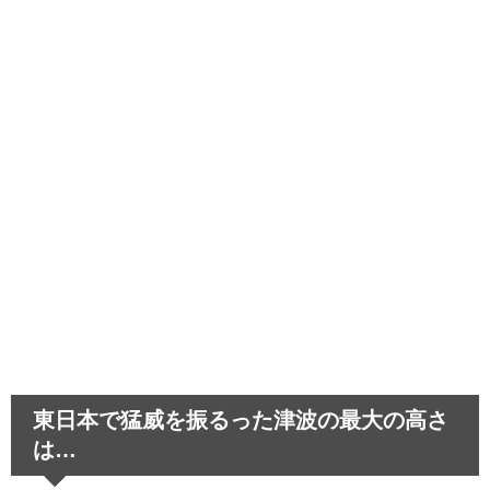
中学生のスマホ依存～取り上げることで生
じる悪影響とは…
髪が茶色いのは生まれつき！困った偏見あ
るあると悲しい経験
運転が下手な人は教習所を卒業できる？教
習所話のあれこれ
東日本で猛威を振るった津波の最大の高さ
は…