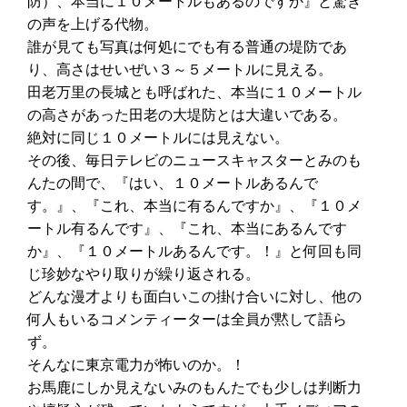
防）、本当に１０メートルもあるのですか』と驚き
の声を上げる代物。
誰が見ても写真は何処にでも有る普通の堤防であ
り、高さはせいぜい３～５メートルに見える。
田老万里の長城とも呼ばれた、本当に１０メートル
の高さがあった田老の大堤防とは大違いである。
絶対に同じ１０メートルには見えない。
その後、毎日テレビのニュースキャスターとみのも
んたの間で、『はい、１０メートルあるんで
す。』、『これ、本当に有るんですか』、『１０メ
ートル有るんです』、『これ、本当にあるんです
か』、『１０メートルあるんです。！』と何回も同
じ珍妙なやり取りが繰り返される。
どんな漫才よりも面白いこの掛け合いに対し、他の
何人もいるコメンティーターは全員が黙して語ら
ず。
そんなに東京電力が怖いのか。！
お馬鹿にしか見えないみのもんたでも少しは判断力