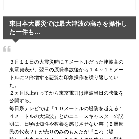
東日本大震災では最大津波の高さを操作し
た一件も…
３月１１日の大震災時に７メートルだった津波高の
東電発表が、翌日の原発事故後から１４～１５メー
トルに２倍増する悪質な印象操作を繰り返してい
た。
２ヵ月以上経ってから東京電力は津波当日の映像を
公開する。
毎日系テレビでは『１０メートルの堤防を越える１
４メートルの大津波』とのニュースキャスターの説
明に、日頃は知性や教養を感じさせない芸（Ｂ層庶
民の代表？）が売りのみのもんたが『これ（堤