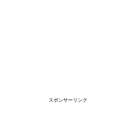
朝の通勤ラッシュと電車の遅延～遅れる原
因は乗客も一因？
旦那の家事が雑すぎる…妻が抱える悩みと
上手に伝える対処法
職場の雰囲気がゆるいと目標達成しない？
管理職の方は再確認を
スポンサーリンク
中学生の子供が付き合う事に対する親の見
守り方と対応は？