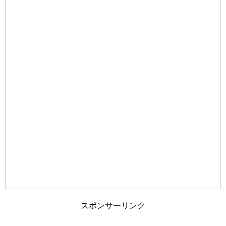
旦那が家事にうるさい！夫婦円満に過ごす
為のポイントとは？
車の免許証の取得を履歴書に書くか迷った
ら・・迷わず記載を
夫婦の旅行に車中泊という選択も！？ホテ
ルではない非日常
スポンサーリンク