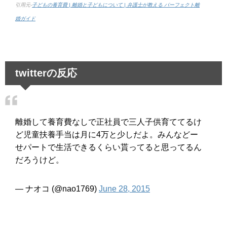
引用元-
子どもの養育費 | 離婚と子どもについて | 弁護士が教える パーフェクト離
婚ガイド
twitterの反応
離婚して養育費なしで正社員で三人子供育ててるけ
ど児童扶養手当は月に4万と少しだよ。みんなどー
せパートで生活できるくらい貰ってると思ってるん
だろうけど。
— ナオコ (@nao1769)
June 28, 2015