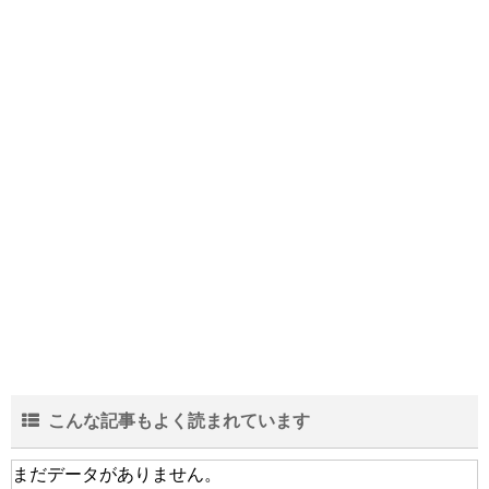
インフルエンザに感染したら会社に報告し
ないといけないの？
中学生の部活の弁当は栄養も大事だがスタ
ミナを重視！な理由
結婚が20年を超える夫婦の離婚が増加…そ
の中身と実態とは？
こんな記事もよく読まれています
会社の規模より一人当たりの売上!?生き残
まだデータがありません。
る為に重要な人間力