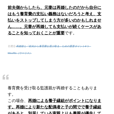
前夫側からしたら、元妻は再婚したのだから自分に
はもう養育費の支払い義務はないだろうと考え、支
払いをストップしてしまう方が多いのかもしれませ
ん……。元妻が再婚しても支払いが続くケースがあ
ることを知っておくことが重要
です。
引用元-
再婚後も「前夫から養育費を受け取る」ための重要ポイント4つ –
WooRis（ウーリス）
養育費を受け取る監護親が再婚することもありま
す。
この場合、
再婚による養子縁組がポイントになりま
す。再婚により新たな配偶者と子の間でで養子縁組
があると、別居している実親よりも養親が優先して