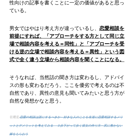
性向けの記事を書くことに一定の価値があると思っ
ている。
男女ではやはり考え方が違っているし、
恋愛相談を
前提にすれば、「アプローチをする方として同じ立
場で相談内容を考える＝同性」と「アプローチを受
ける逆の立場で相談内容を考える＝異性」という図
式で全く違う立場から相談内容を聞くことになる。
そうなれば、当然話の聞き方は変わるし、アドバイ
スの形も変わるだろう。ここを優劣で考えるのは不
自然であり、異性の意見も聞いてみたいと思う方が
自然な発想かなと思う。
引用元-
恋愛の相談は誰にするべきか～好きな人のことを友達に恋愛相談するメリ
ットとデメリットを考えてみる – ３歩下がって歩く彼女の作り方～尻に敷かない
嫁をもらおう