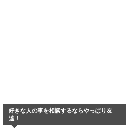
中学生のスマホ依存～取り上げることで生
じる悪影響とは…
髪が茶色いのは生まれつき！困った偏見あ
るあると悲しい経験
運転が下手な人は教習所を卒業できる？教
習所話のあれこれ
好きな人の事を相談するならやっぱり友
達！