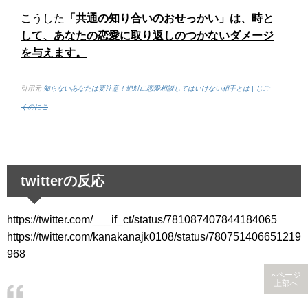
こうした
「共通の知り合いのおせっかい」は、時と
して、あなたの恋愛に取り返しのつかないダメージ
を与えます。
引用元-
知らないあなたは要注意！絶対に恋愛相談してはいけない相手とは | じご
くのにこ
twitterの反応
https://twitter.com/___if_ct/status/781087407844184065
https://twitter.com/kanakanajk0108/status/780751406651219
968
ページ
上部へ