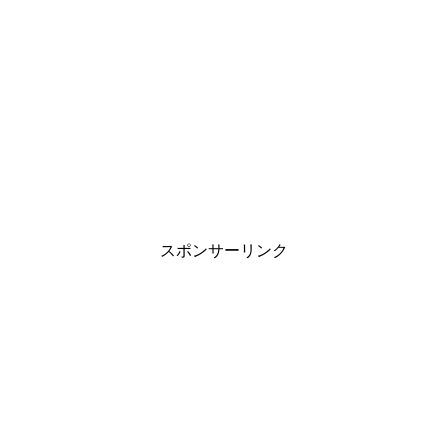
旦那の家事が雑すぎる…妻が抱える悩みと
上手に伝える対処法
職場の雰囲気がゆるいと目標達成しない？
管理職の方は再確認を
スポンサーリンク
中学生の子供が付き合う事に対する親の見
守り方と対応は？
インフルエンザに感染したら会社に報告し
ないといけないの？