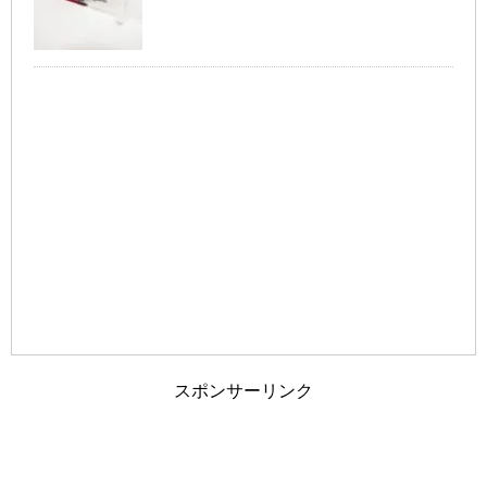
旦那が家事にうるさい！夫婦円満に過ごす
為のポイントとは？
車の免許証の取得を履歴書に書くか迷った
ら・・迷わず記載を
夫婦の旅行に車中泊という選択も！？ホテ
ルではない非日常
スポンサーリンク
旦那と離婚したい…ブログを参考に今の自
分と比較してみては…