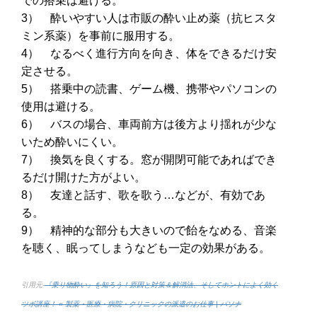
での搭乗は避ける。
3） 酔いやすい人は市販の酔い止め薬（抗ヒスタ
ミン系薬）を事前に服用する。
4） なるべく進行方向を向き、体をできるだけ安
定させる。
5） 搭乗中の読書、ゲーム機、携帯やパソコンの
使用は避ける。
6） バスの場合、車両前方は後方より揺れが少な
いため酔いにくい。
7） 換気を良くする。窓が開閉可能であればでき
るだけ開けた方がよい。
8） 友達と話す、歌を歌う…などが、有効であ
る。
9） 精神的な部分も大きいので飴をなめる、音楽
を聴く、眠ってしまうなども一定の効果がある。
引用元-
『乗り物酔い』を知ろう！原因と対策＆解消法、そしてホントによく効く
ツボ講座！ « 製薬・医療・病院・クリニックの派遣のお仕事 | パソナ