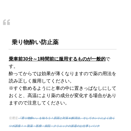
乗り物酔い防止薬
乗車前30分～1時間前に服用するものが一般的
で
す。
酔ってからでは効果が薄くなりますので薬の用法を
読み正しく服用してください。
※すぐ飲めるようにと車の中に置きっぱなしにして
おくと、高温により薬の成分が変化する場合があり
ますので注意してください。
引用元-
『乗り物酔い』を知ろう！原因と対策＆解消法、そしてホントによく効く
ツボ講座！ « 製薬・医療・病院・クリニックの派遣のお仕事 | パソナ