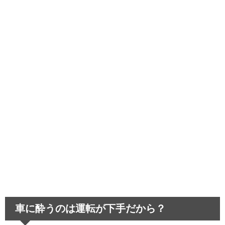
中学生のスマホ依存～取り上げることで生
じる悪影響とは…
髪が茶色いのは生まれつき！困った偏見あ
るあると悲しい経験
運転が下手な人は教習所を卒業できる？教
習所話のあれこれ
車に酔うのは運転が下手だから？