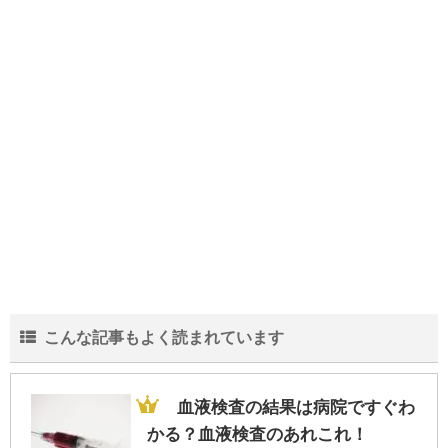
インフルエンザに感染したら会社に報告し
ないといけないの？
中学生の部活の弁当は栄養も大事だがスタ
ミナを重視！な理由
結婚が20年を超える夫婦の離婚が増加…そ
の中身と実態とは？
こんな記事もよく読まれています
会社の規模より一人当たりの売上!?生き残
る為に重要な人間力
血液検査の結果は病院ですぐわ
かる？血液検査のあれこれ！