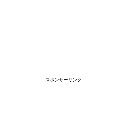
旦那の家事が雑すぎる…妻が抱える悩みと
上手に伝える対処法
職場の雰囲気がゆるいと目標達成しない？
管理職の方は再確認を
スポンサーリンク
中学生の子供が付き合う事に対する親の見
守り方と対応は？