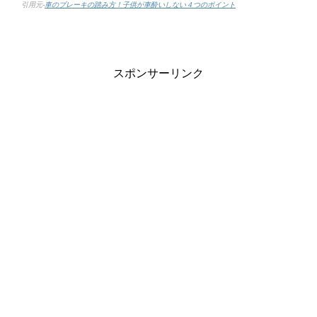
引用元-
車のブレーキの踏み方！子供が車酔いしない４つのポイント
スポンサーリンク