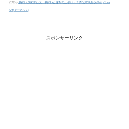
引用元-
車酔いの原因とは。車酔いと運転の上手い・下手は関係あるのか| Goo-
net(グーネット)
スポンサーリンク