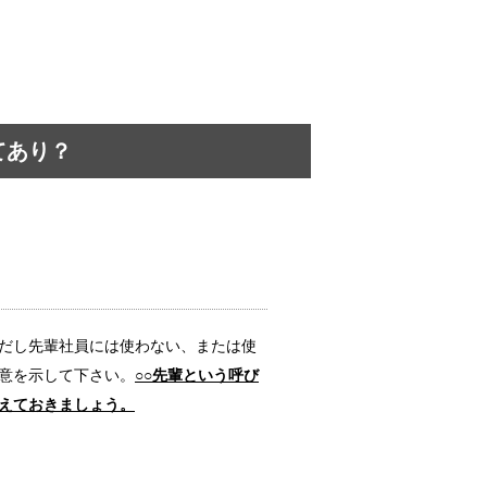
テルではない非日常
。 夫婦...
てあり？
自分と比較してみては…
はたくさんあ...
生じる悪影響とは…
だし先輩社員には使わない、または使
 そこで...
意を示して下さい。
○○先輩という呼び
えておきましょう。
あるあると悲しい経験