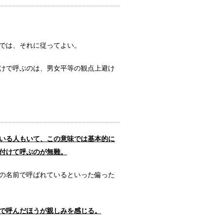
その中身と実態とは？
。 熟...
では、それに従ってよい。
けで呼ぶのは、男女平等の観点上避け
残る為に重要な人間力
き残るために...
す為のポイントとは？
いる人もいて、この意味では基本的に
口うるさい旦...
付けて呼ぶのが無難。
の名前で呼ばれているといった偏った
たら・・迷わず記載を
ことがありま...
で呼んだほうが親しみを感じる。