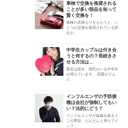
車検で交換を推奨される
ことが多い部品を知って
賢く交換を！
車検の見積もりをもらうと、い
くつか交換を推奨されている部
位が...
中学生カップルは付き合
うと何するの？長続きさ
せる方法は…
最近は彼女、彼氏がいる中学生
が増えています。 恋愛がどん
ど...
インフルエンザの予防接
種は会社が強制してもい
い？法的にどう？
インフルエンザが猛威を振るう
この季節。だんだんと周りでイ
ンフ...