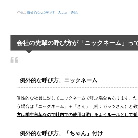
引用元-
職場での人の呼び方 – Japan – Wikia
夫婦の旅行に車中泊という選択も！？ホ
今、中年夫婦を中心に車中泊旅行が人気を集めています
会社の先輩の呼び方が「ニックネーム」っ
旦那と離婚したい…ブログを参考に今の
旦那との離婚までの顛末を細かく書き記されたブログ
例外的な呼び方、ニックネーム
中学生のスマホ依存～取り上げることで
個性的な社員に対してニックネームで呼ぶ場合もあります。た
中学生にもなるとスマホを持つ子供も増えていきます。
う場合は「ニックネーム」＋「さん」（例：ガッツさん）と敬
方は学生言葉なので社内での使用は避けるようルールとして覚
髪が茶色いのは生まれつき！困った偏見
例外的な呼び方、「ちゃん」付け