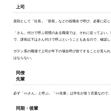
最近は会社内でのパワハラやブラック企業などが取り
上司
原則として「社長」「部長」などの役職名で呼び、必要に応じ
中学生の子供が付き合う事に対する親の
「さん」付けで呼ぶ習慣のある職場では、それに従ってよい。
中学生にもなると好きな人と付き合うようになること
で、課長以下はさん付けで呼ぶということもあるので、確認し
ガテン系の職場で上司が年下の場合呼び捨てすることが見られ
インフルエンザに感染したら会社に報告
はならない。
インフルエンザに感染した場合、それでも会社を休め
同僚
先輩
中学生の部活の弁当は栄養も大事だがス
必ず「○○さん」と呼ぶ。「○○先輩」は学生が使う言葉なので
男の子は中学生頃になると、食事の量が一気に増える
同期・後輩