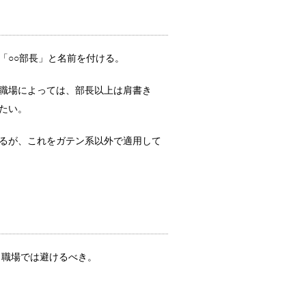
沙汰されるこ...
「○○部長」と名前を付ける。
見守り方と対応は？
職場によっては、部長以上は肩書き
も多くなりま...
たい。
るが、これをガテン系以外で適用して
しないといけないの？
ないという人...
タミナを重視！な理由
、職場では避けるべき。
傾向にありま...