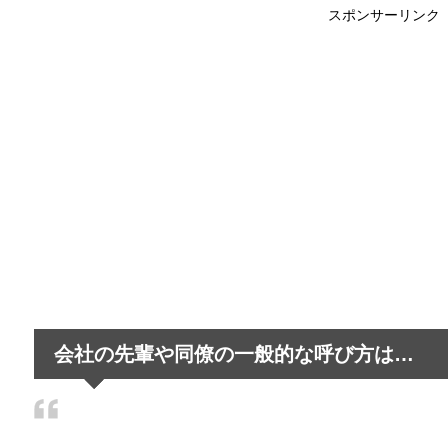
スポンサーリンク
女性でもバイクの免許は取れる？事前情
最近はバイクの免許を取得する女性が増えてきている
朝の通勤ラッシュと電車の遅延～遅れる
朝の通勤ラッシュ、遅延する電車はかなり多く、通勤
旦那の家事が雑すぎる…妻が抱える悩み
最近はイクメンなどという言葉がもてはやされ、家事
会社の先輩や同僚の一般的な呼び方は…
職場の雰囲気がゆるいと目標達成しない