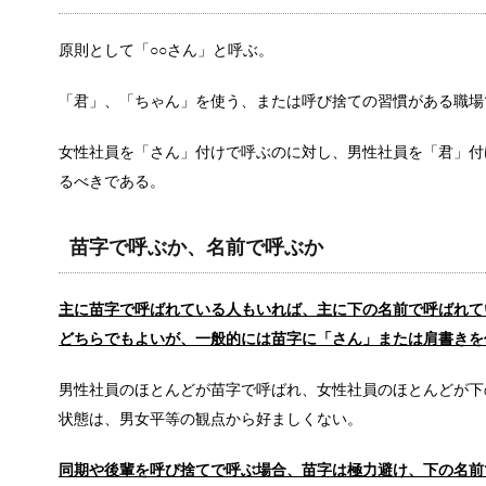
結婚が20年を超える夫婦の離婚が増加…
原則として「○○さん」と呼ぶ。
近年、結婚生活20年を超える夫婦の離婚が増えています
「君」、「ちゃん」を使う、または呼び捨ての習慣がある職場
女性社員を「さん」付けで呼ぶのに対し、男性社員を「君」付
会社の規模より一人当たりの売上!?生き
るべきである。
様々な業種の大手会社が軒並み経営不振に陥る中、生
苗字で呼ぶか、名前で呼ぶか
旦那が家事にうるさい！夫婦円満に過ご
主に苗字で呼ばれている人もいれば、主に下の名前で呼ばれて
毎日家事や育児に忙しい女性にとって、家事について
どちらでもよいが、一般的には苗字に「さん」または肩書きを
男性社員のほとんどが苗字で呼ばれ、女性社員のほとんどが下
状態は、男女平等の観点から好ましくない。
車の免許証の取得を履歴書に書くか迷っ
車の免許証を取得していても履歴書に書くべきか迷う
同期や後輩を呼び捨てで呼ぶ場合、苗字は極力避け、下の名前