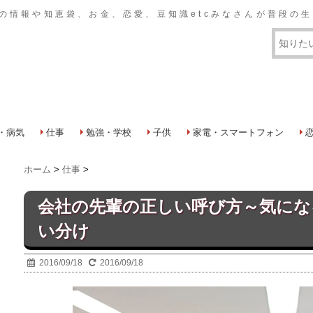
おいての情報や知恵袋、お金、恋愛、豆知識etcみなさんが普段
・病気
仕事
勉強・学校
子供
家電・スマートフォン
ホーム
>
仕事
>
会社の先輩の正しい呼び方～気にな
い分け
2016/09/18
2016/09/18