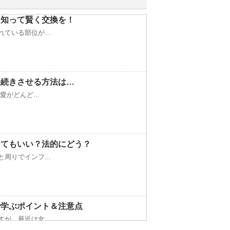
を知って賢く交換を！
ている部位が...
長続きさせる方法は…
がどんど...
してもいい？法的にどう？
周りでインフ...
で学ぶポイント＆注意点
が、最近は女...