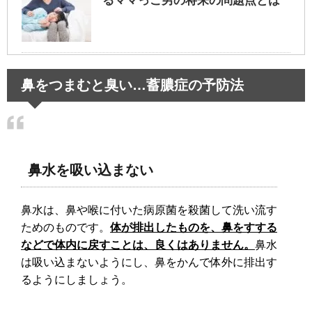
るママっこ男の将来の問題点とは
腹筋の筋肉痛でくしゃみするだ
鼻をつまむと臭い…蓄膿症の予防法
けでも痛い…原因とその対処法！
動物園や水族館のデートは女性
鼻水を吸い込まない
の支持率高め！恋人に発展も！
鼻水は、鼻や喉に付いた病原菌を殺菌して洗い流す
ためのものです。
体が排出したものを、鼻をすする
などで体内に戻すことは、良くはありません。
鼻水
旦那が飲み会で連絡なし…イライ
は吸い込まないようにし、鼻をかんで体外に排出す
ラせず過ごすための考え方とは
るようにしましょう。