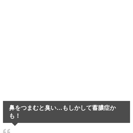
の支持率高め！恋人に発展も！
中学生のスマホ依存～取り上げることで生
じる悪影響とは…
旦那が飲み会で連絡なし…イライ
ラせず過ごすための考え方とは
髪が茶色いのは生まれつき！困った偏見あ
るあると悲しい経験
運転が下手な人は教習所を卒業できる？教
習所話のあれこれ
鼻をつまむと臭い…もしかして蓄膿症か
も！