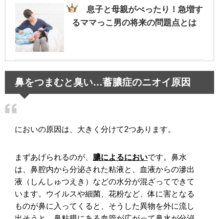
息子と母親がべったり！急増す
るママっこ男の将来の問題点とは
腹筋の筋肉痛でくしゃみするだ
鼻をつまむと臭い…蓄膿症のニオイ原因
けでも痛い…原因とその対処法！
においの原因は、大きく分けて2つあります。
動物園や水族館のデートは女性
の支持率高め！恋人に発展も！
まずあげられるのが、
膿によるにおい
です。鼻水
は、鼻腔内から分泌された粘液と、血液からの滲出
液（しんしゅつえき）などの水分が混ざってできて
います。ウイルスや細菌、花粉など、体に害となる
旦那が飲み会で連絡なし…イライ
ものが鼻に入ってくると、そうした異物を外に流し
ラせず過ごすための考え方とは
出そうと、鼻粘膜にある血管が広がって鼻水が分泌