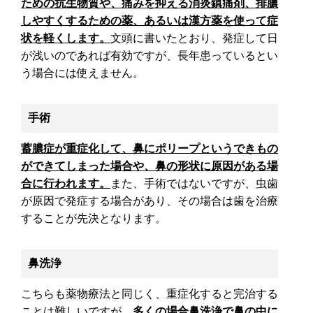
ための抗生物質や、痛みを抑える消炎鎮痛剤、排膿
ラせず過ごすための考え方とは
しやすくするための薬、あるいは漢方薬を使って症
状を軽くします。
文頭に書いたとおり、発症して日
が浅いのであれば有効ですが、長年患っているとい
う場合には使えません。
手術
蓄膿症が重症化して、鼻にポリープというできもの
ができてしまった場合や、鼻の形状に原因がある場
合に行われます。
また、手術ではないですが、虫歯
が原因で発症する場合があり、その場合は歯を治療
することが先決となります。
鼻洗浄
こちらも薬物療法と同じく、重症化すると完治する
ことは難しいですが、
多くの場合鼻洗浄で鼻の中に