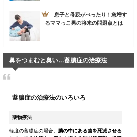
息子と母親がべったり！急増す
るママっこ男の将来の問題点とは
腹筋の筋肉痛でくしゃみするだ
鼻をつまむと臭い…蓄膿症の治療法
けでも痛い…原因とその対処法！
動物園や水族館のデートは女性
蓄膿症の治療法のいろいろ
の支持率高め！恋人に発展も！
薬物療法
軽度の蓄膿症の場合、
膿の中にある菌を死滅させる
旦那が飲み会で連絡なし…イライ