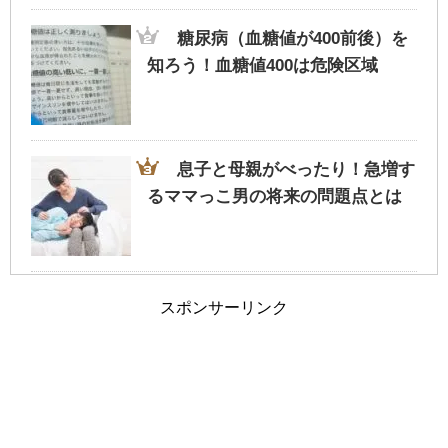
為のポイントとは？
糖尿病（血糖値が400前後）を
知ろう！血糖値400は危険区域
車の免許証の取得を履歴書に書くか迷った
ら・・迷わず記載を
息子と母親がべったり！急増す
るママっこ男の将来の問題点とは
夫婦の旅行に車中泊という選択も！？ホテ
ルではない非日常
腹筋の筋肉痛でくしゃみするだ
スポンサーリンク
けでも痛い…原因とその対処法！
旦那と離婚したい…ブログを参考に今の自
分と比較してみては…
動物園や水族館のデートは女性