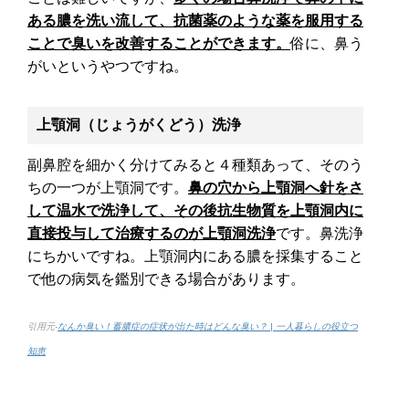
ある膿を洗い流して、抗菌薬のような薬を服用する
ことで臭いを改善することができます。
俗に、鼻う
がいというやつですね。
上顎洞（じょうがくどう）洗浄
副鼻腔を細かく分けてみると４種類あって、そのう
ちの一つが上顎洞です。
鼻の穴から上顎洞へ針をさ
して温水で洗浄して、その後抗生物質を上顎洞内に
直接投与して治療するのが上顎洞洗浄
です。鼻洗浄
にちかいですね。上顎洞内にある膿を採集すること
で他の病気を鑑別できる場合があります。
引用元-
なんか臭い！蓄膿症の症状が出た時はどんな臭い？ | 一人暮らしの役立つ
知恵