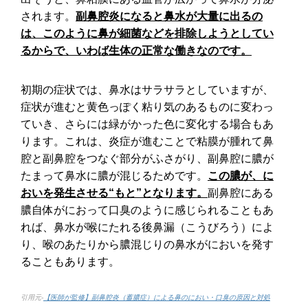
されます。
副鼻腔炎になると鼻水が大量に出るの
は、このように鼻が細菌などを排除しようとしてい
るからで、いわば生体の正常な働きなのです。
初期の症状では、鼻水はサラサラとしていますが、
症状が進むと黄色っぽく粘り気のあるものに変わっ
ていき、さらには緑がかった色に変化する場合もあ
ります。これは、炎症が進むことで粘膜が腫れて鼻
腔と副鼻腔をつなぐ部分がふさがり、副鼻腔に膿が
たまって鼻水に膿が混じるためです。
この膿が、に
おいを発生させる“もと”となります。
副鼻腔にある
膿自体がにおって口臭のように感じられることもあ
れば、鼻水が喉にたれる後鼻漏（こうびろう）によ
り、喉のあたりから膿混じりの鼻水がにおいを発す
ることもあります。
引用元-
【医師が監修】副鼻腔炎（蓄膿症）による鼻のにおい・口臭の原因と対処