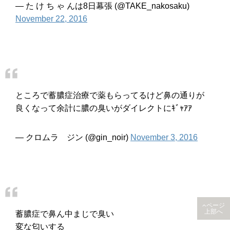
— た け ち ゃ んは8日幕張 (@TAKE_nakosaku)
November 22, 2016
ところで蓄膿症治療で薬もらってるけど鼻の通りが
良くなって余計に膿の臭いがダイレクトにｷﾞｬｱｱ
— クロムラ ジン (@gin_noir)
November 3, 2016
ページ
上部へ
蓄膿症で鼻ん中まじで臭い
変な匂いする