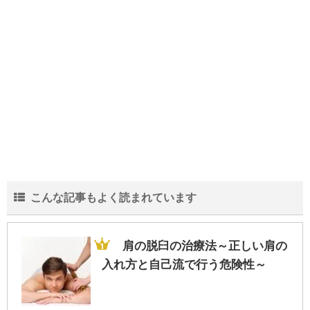
中学生の部活の弁当は栄養も大事だがスタ
ミナを重視！な理由
結婚が20年を超える夫婦の離婚が増加…そ
の中身と実態とは？
こんな記事もよく読まれています
会社の規模より一人当たりの売上!?生き残
る為に重要な人間力
肩の脱臼の治療法～正しい肩の
入れ方と自己流で行う危険性～
旦那が家事にうるさい！夫婦円満に過ごす