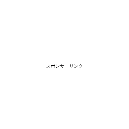
旦那の家事が雑すぎる…妻が抱える悩みと
上手に伝える対処法
職場の雰囲気がゆるいと目標達成しない？
管理職の方は再確認を
スポンサーリンク
中学生の子供が付き合う事に対する親の見
守り方と対応は？
インフルエンザに感染したら会社に報告し
ないといけないの？