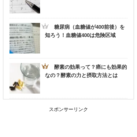
旦那が家事にうるさい！夫婦円満に過ごす
為のポイントとは？
糖尿病（血糖値が400前後）を
知ろう！血糖値400は危険区域
車の免許証の取得を履歴書に書くか迷った
ら・・迷わず記載を
酵素の効果って？癌にも効果的
なの？酵素の力と摂取方法とは
夫婦の旅行に車中泊という選択も！？ホテ
ルではない非日常
会社の先輩の正しい呼び方～気
スポンサーリンク
になるビジネスマナーと使い分け
旦那と離婚したい…ブログを参考に今の自
分と比較してみては…