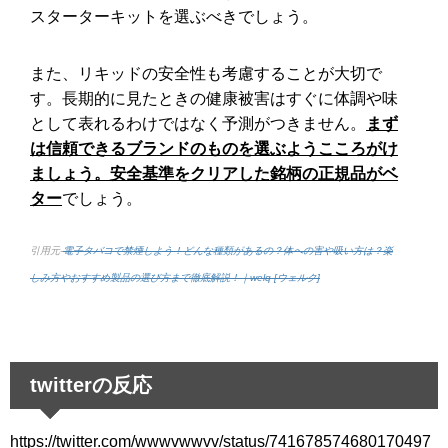
スターターキットを選ぶべきでしょう。
また、リキッドの安全性も考慮することが大切で
す。長期的に見たときの健康被害はすぐに体調や味
として表れるわけではなく予測がつきません。
まず
は信頼できるブランドのものを選ぶようこころがけ
ましょう。安全基準をクリアした銘柄の正規品がベ
ター
でしょう。
引用元-
電子タバコで禁煙しよう！どんな種類があるの？体への害や吸い方は？楽
しみ方やおすすめ製品の選び方まで徹底解説！｜welq [ウェルク]
twitterの反応
https://twitter.com/wwwvwwvv/status/741678574680170497