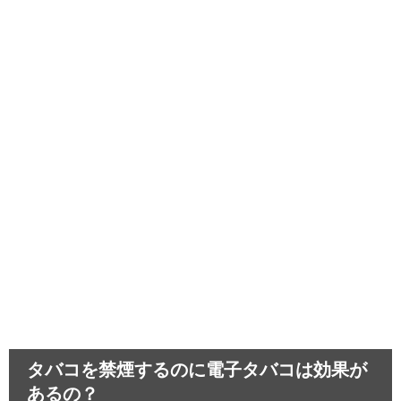
鼻の奥が臭い…つまむとにおう
原因は蓄膿症のせいかも!?
中学生のスマホ依存～取り上げることで生
じる悪影響とは…
髪が茶色いのは生まれつき！困った偏見あ
るあると悲しい経験
運転が下手な人は教習所を卒業できる？教
習所話のあれこれ
タバコを禁煙するのに電子タバコは効果が
あるの？