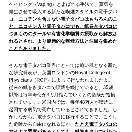
鼻の奥が臭い…つまむとにおう
ベイピング（Vaping）とよばれる手法で、蒸気を
原因は蓄膿症のせいかも!?
発生させて吸入する新たな喫煙スタイルの電子タバ
コ。
ニコチンを含まない電子タバコはもちろんのこ
と、ニコチン入り電子タバコでも、紙巻きタバコに
つきもののタールや有害化学物質の摂取から解放さ
れるとされ、より健康的な喫煙方法と注目を集めた
こともありました。
そんな電子タバコ業界にとっては追い風となる新た
な研究発表が、英国ロンドンのRoyal College of
Physicians（RCP）によって行なわれましたよ。
従来の紙巻きタバコで喫煙を続けていると、35歳
以降は毎年寿命が3カ月縮んでいくとの危険が指摘
されています。米国内では、毎年48万人が喫煙に
起因する病気で死亡しているとされてきました。し
かしながら、電子タバコに移行することで、こうし
た危険から自由になれるほか、
たとえ電子タバコの
マイナス要素があるとしても、紙巻きタバコがもた