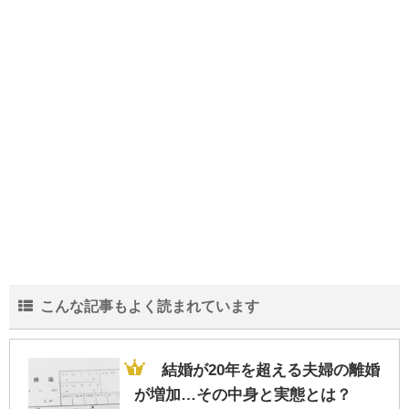
インフルエンザに感染したら会社に報告し
ないといけないの？
中学生の部活の弁当は栄養も大事だがスタ
ミナを重視！な理由
結婚が20年を超える夫婦の離婚が増加…そ
の中身と実態とは？
こんな記事もよく読まれています
会社の規模より一人当たりの売上!?生き残
る為に重要な人間力
結婚が20年を超える夫婦の離婚
が増加…その中身と実態とは？