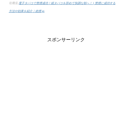
引用元-
電子タバコで禁煙成功！紙タバコを辞めて快調な朝へ！ | 禁煙に成功する
方法や効果を紹介｜絶煙.jp
スポンサーリンク