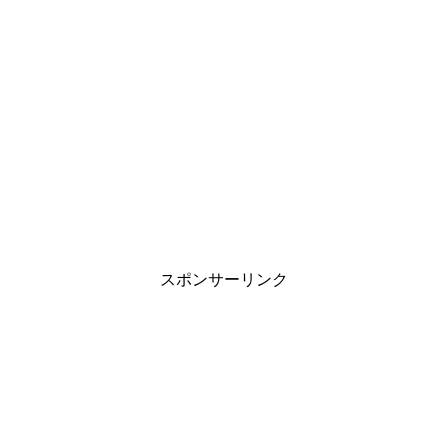
旦那の家事が雑すぎる…妻が抱える悩みと
上手に伝える対処法
職場の雰囲気がゆるいと目標達成しない？
管理職の方は再確認を
スポンサーリンク
中学生の子供が付き合う事に対する親の見
守り方と対応は？