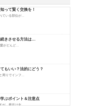
を知って賢く交換を！
ている部位が...
長続きさせる方法は…
がどんど...
してもいい？法的にどう？
周りでインフ...
で学ぶポイント＆注意点
が、最近は女...