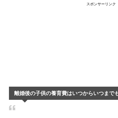
スポンサーリンク
女性でもバイクの免許は取れる？事前情
最近はバイクの免許を取得する女性が増えてきている
朝の通勤ラッシュと電車の遅延～遅れる
朝の通勤ラッシュ、遅延する電車はかなり多く、通勤
旦那の家事が雑すぎる…妻が抱える悩み
最近はイクメンなどという言葉がもてはやされ、家事
離婚後の子供の養育費はいつからいつまで
職場の雰囲気がゆるいと目標達成しない