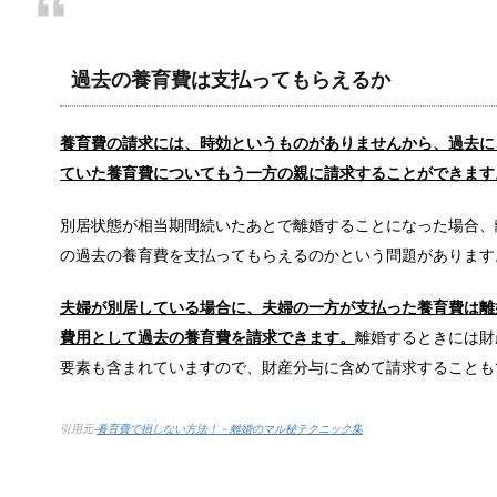
結婚が20年を超える夫婦の離婚が増加…
近年、結婚生活20年を超える夫婦の離婚が増えています
過去の養育費は支払ってもらえるか
養育費の請求には、時効というものがありませんから、過去に
会社の規模より一人当たりの売上!?生き
ていた養育費についてもう一方の親に請求することができます
様々な業種の大手会社が軒並み経営不振に陥る中、生
別居状態が相当期間続いたあとで離婚することになった場合、
の過去の養育費を支払ってもらえるのかという問題があります
旦那が家事にうるさい！夫婦円満に過ご
夫婦が別居している場合に、夫婦の一方が支払った養育費は離
毎日家事や育児に忙しい女性にとって、家事について
費用として過去の養育費を請求できます。
離婚するときには財
要素も含まれていますので、財産分与に含めて請求することも
車の免許証の取得を履歴書に書くか迷っ
引用元-
養育費で損しない方法！－離婚のマル秘テクニック集
車の免許証を取得していても履歴書に書くべきか迷う