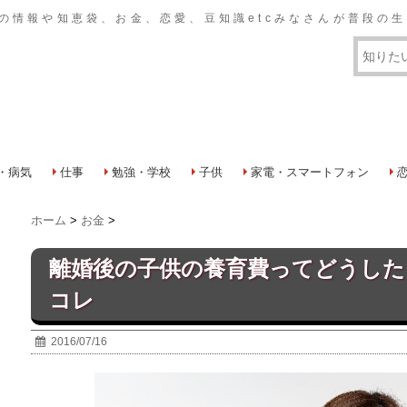
おいての情報や知恵袋、お金、恋愛、豆知識etcみなさんが普段
・病気
仕事
勉強・学校
子供
家電・スマートフォン
ホーム
>
お金
>
離婚後の子供の養育費ってどうした
コレ
2016/07/16