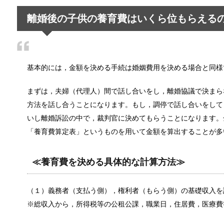
離婚後の子供の養育費はいくら位もらえる
夫婦の旅行に車中泊という選択も！？ホ
今、中年夫婦を中心に車中泊旅行が人気を集めています
基本的には，金額を決める手続は婚姻費用を決める場合と同様
まずは，夫婦（代理人）間で話し合いをし，離婚協議で決まら
旦那と離婚したい…ブログを参考に今の
旦那との離婚までの顛末を細かく書き記されたブログ
方法を話し合うことになります。もし，調停で話し合いをして
いし離婚訴訟の中で，裁判官に決めてもらうことになります。
「養育費算定表」というものを用いて金額を算出することが多
中学生のスマホ依存～取り上げることで
≪養育費を決める具体的な計算方法≫
中学生にもなるとスマホを持つ子供も増えていきます。
（１）義務者（支払う側），権利者（もらう側）の基礎収入を
※総収入から，所得税等の公租公課，職業日，住居費，医療費
髪が茶色いのは生まれつき！困った偏見