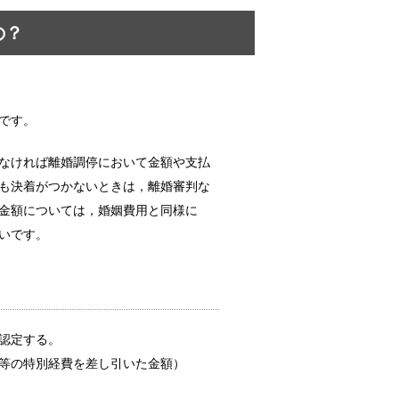
の？
テルではない非日常
。 夫婦...
です。
なければ離婚調停において金額や支払
自分と比較してみては…
はたくさんあ...
も決着がつかないときは，離婚審判な
金額については，婚姻費用と同様に
いです。
生じる悪影響とは…
 そこで...
認定する。
等の特別経費を差し引いた金額）
あるあると悲しい経験