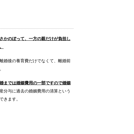
その中身と実態とは？
。 熟...
さかのぼって、一方の親だけが負担し
残る為に重要な人間力
。
き残るために...
離婚後の養育費だけでなくて、離婚前
。
す為のポイントとは？
婚までは婚姻費用の一部ですので婚姻
口うるさい旦...
産分与に過去の婚姻費用の清算という
できます。
たら・・迷わず記載を
ことがありま...