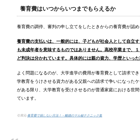
最近は会社内でのパワハラやブラック企業などが取り
養育費はいつからいつまでもらえるか
養育費の調停、審判の申し立てをしたときからの養育費が認め
中学生の子供が付き合う事に対する親の
養育費の支払いは、一般的には、子どもが社会人として自立す
中学生にもなると好きな人と付き合うようになること
も未成年者を意味するものではありません。高校卒業まで、１
ど判決は分かれています。具体的には親の資力、学歴といった
インフルエンザに感染したら会社に報告
よく問題になるのが、大学進学の費用が養育費として請求でき
インフルエンザに感染した場合、それでも会社を休め
学教育をうけさせる資力がある父親への請求で争いになったケ
がある限り、大学教育を受けさせるのが普通家庭における世間
ています。
中学生の部活の弁当は栄養も大事だがス
引用元-
養育費で損しない方法！－離婚のマル秘テクニック集
男の子は中学生頃になると、食事の量が一気に増える