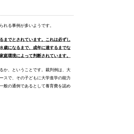
沙汰されるこ...
られる事例が多いようです。
見守り方と対応は？
るまでとされています。これは必ずし
も多くなりま...
８歳になるまで、成年に達するまでな
家庭環境によって判断されています。
しないといけないの？
るか、ということです。裁判例は、大
ないという人...
ースで、その子どもに大学進学の能力
一般の通例であるとして養育費を認め
タミナを重視！な理由
傾向にありま...