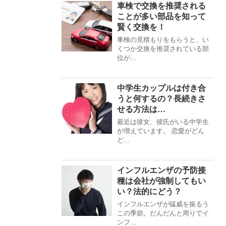
車検で交換を推奨される
ことが多い部品を知って
賢く交換を！
車検の見積もりをもらうと、い
くつか交換を推奨されている部
位が...
中学生カップルは付き合
うと何するの？長続きさ
せる方法は…
最近は彼女、彼氏がいる中学生
が増えています。 恋愛がどん
ど...
インフルエンザの予防接
種は会社が強制してもい
い？法的にどう？
インフルエンザが猛威を振るう
この季節。だんだんと周りでイ
ンフ...